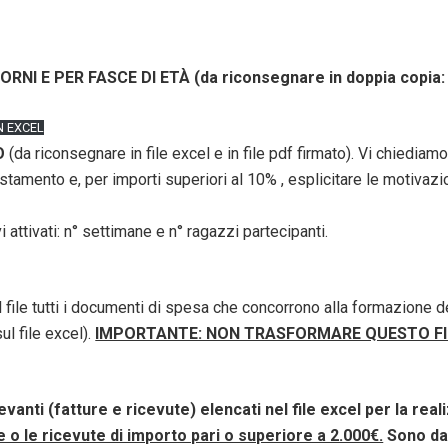
I E PER FASCE DI ETÀ (da riconsegnare in doppia copia: 
N EXCEL
O
(da riconsegnare in file excel e in file pdf firmato). Vi chiediam
costamento e, per importi superiori al 10% , esplicitare le motiva
attivati: n° settimane e n° ragazzi partecipanti.
l file tutti i documenti di spesa che concorrono alla formazione 
ul file excel).
IMPORTANTE: NON TRASFORMARE QUESTO FIL
vanti (fatture e ricevute) elencati nel file excel per la rea
 o le ricevute di importo pari o superiore a 2.000€.
Sono da 