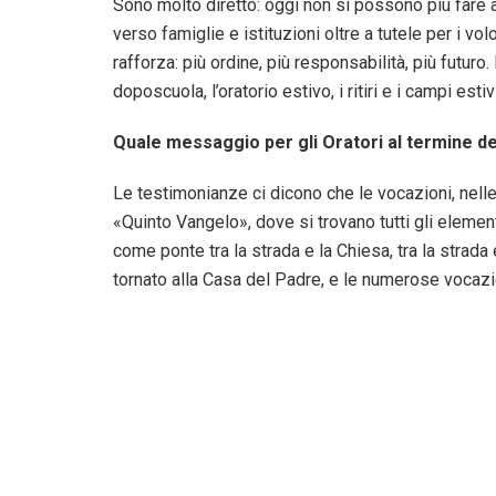
Sono molto diretto: oggi non si possono più fare att
verso famiglie e istituzioni oltre a tutele per i volo
rafforza: più ordine, più responsabilità, più futuro.
doposcuola, l’oratorio estivo, i ritiri e i campi est
Quale messaggio per gli Oratori al termine d
Le testimonianze ci dicono che le vocazioni, nelle
«Quinto Vangelo», dove si trovano tutti gli elemen
come ponte tra la strada e la Chiesa, tra la strad
tornato alla Casa del Padre, e le numerose vocazio