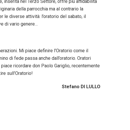
 inserita nel Terzo Settore, offre più affidabilità
riginaria della parrocchia ma al contrario la
le diverse attività: l’oratorio del sabato, il
tive di vario genere…
razioni. Mi piace definire l’Oratorio come il
mino di fede passa anche dall’oratorio. Oratori
mi piace ricordare don Paolo Gariglio, recentemente
re sull’Oratorio!
Stefano DI LULLO