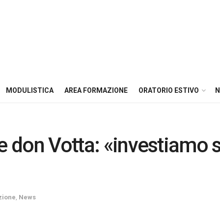
MODULISTICA
AREA FORMAZIONE
ORATORIO ESTIVO
N
 don Votta: «investiamo sul
zione
,
News