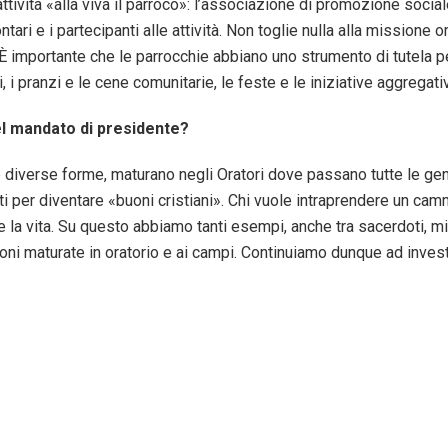
ività «alla viva il parroco»: l’associazione di promozione sociale,
ntari e i partecipanti alle attività. Non toglie nulla alla missione o
 È importante che le parrocchie abbiano uno strumento di tutela per 
ivi, i pranzi e le cene comunitarie, le feste e le iniziative aggrega
el mandato di presidente?
 diverse forme, maturano negli Oratori dove passano tutte le gene
ti per diventare «buoni cristiani». Chi vuole intraprendere un cam
a e la vita. Su questo abbiamo tanti esempi, anche tra sacerdoti, 
ni maturate in oratorio e ai campi. Continuiamo dunque ad investi