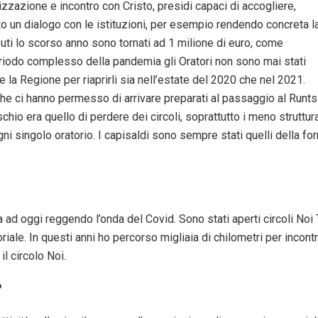
lizzazione e incontro con Cristo, presidi capaci di accogliere,
o un dialogo con le istituzioni, per esempio rendendo concreta l
buti lo scorso anno sono tornati ad 1 milione di euro, come
eriodo complesso della pandemia gli Oratori non sono mai stati
 la Regione per riaprirli sia nell’estate del 2020 che nel 2021.
e ci hanno permesso di arrivare preparati al passaggio al Runts
chio era quello di perdere dei circoli, soprattutto i meno struttura
 singolo oratorio. I capisaldi sono sempre stati quelli della for
ad oggi reggendo l’onda del Covid. Sono stati aperti circoli Noi 
oriale. In questi anni ho percorso migliaia di chilometri per inco
l circolo Noi.
?