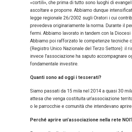
«cortili», che prima di tutto sono luoghi di evange
ascoltare e proporre. Abbiamo dunque intensificat
legge regionale 26/2002 sugli Oratori i cui contri
prevedeva originariamente la norma. Durante il p
fermi. Abbiamo lavorato in tandem con la Diocesi e
Abbiamo poi rafforzato le competenze tecniche ch
(Registro Unico Nazionale del Terzo Settore): il ris
invece l’associazione ha saputo accompagnare ogni
fondamentale investire.
Quanti sono ad oggi i tesserati?
Siamo passati da 15 mila nel 2014 a quasi 30 mila 
attesa che venga costituita un’associazione territ
o le parrocchie e comunità che intendevano aprire i
Perché aprire un’associazione nella rete NOI